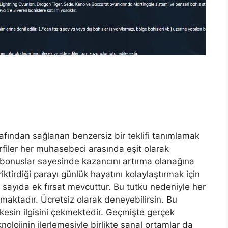
rafından sağlanan benzersiz bir teklifi tanımlamak
erfiler her muhasebeci arasında eşit olarak
an bonuslar sayesinde kazancını artırma olanağına
iktirdiği parayı günlük hayatını kolaylaştırmak için
k sayıda ek fırsat mevcuttur. Bu tutku nedeniyle her
maktadır. Ücretsiz olarak deneyebilirsin. Bu
sin ilgisini çekmektedir. Geçmişte gerçek
knolojinin ilerlemesiyle birlikte sanal ortamlar da