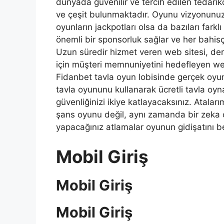
dünyada güvenilir ve tercih edilen tedarikç
ve çeşit bulunmaktadır. Oyunu vizyonunuza
oyunların jackpotları olsa da bazıları farklı
önemli bir sponsorluk sağlar ve her bahisç
Uzun süredir hizmet veren web sitesi, den
için müşteri memnuniyetini hedefleyen web
Fidanbet tavla oyun lobisinde gerçek oyun
tavla oyununu kullanarak ücretli tavla oyn
güvenliğinizi ikiye katlayacaksınız. Atal
şans oyunu değil, aynı zamanda bir zeka o
yapacağınız atlamalar oyunun gidişatını bel
Mobil Giriş
Mobil Giriş
Mobil Giriş