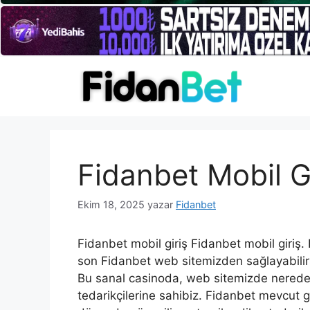
İçeriğe
atla
Fidanbet Mobil G
Ekim 18, 2025
yazar
Fidanbet
Fidanbet mobil giriş Fidanbet mobil giriş.
son Fidanbet web sitemizden sağlayabilirsi
Bu sanal casinoda, web sitemizde neredey
tedarikçilerine sahibiz. Fidanbet mevcut gi