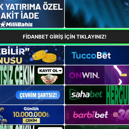
FİDANBET GİRİŞ İÇİN TIKLAYINIZ!