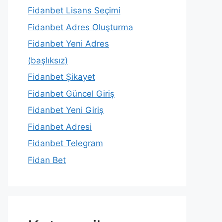
Fidanbet Lisans Seçimi
Fidanbet Adres Oluşturma
Fidanbet Yeni Adres
(başlıksız)
Fidanbet Şikayet
Fidanbet Güncel Giriş
Fidanbet Yeni Giriş
Fidanbet Adresi
Fidanbet Telegram
Fidan Bet