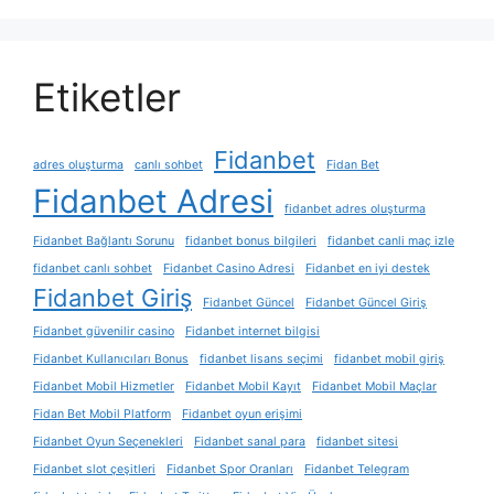
Etiketler
Fidanbet
adres oluşturma
canlı sohbet
Fidan Bet
Fidanbet Adresi
fidanbet adres oluşturma
Fidanbet Bağlantı Sorunu
fidanbet bonus bilgileri
fidanbet canli maç izle
fidanbet canlı sohbet
Fidanbet Casino Adresi
Fidanbet en iyi destek
Fidanbet Giriş
Fidanbet Güncel
Fidanbet Güncel Giriş
Fidanbet güvenilir casino
Fidanbet internet bilgisi
Fidanbet Kullanıcıları Bonus
fidanbet lisans seçimi
fidanbet mobil giriş
Fidanbet Mobil Hizmetler
Fidanbet Mobil Kayıt
Fidanbet Mobil Maçlar
Fidan Bet Mobil Platform
Fidanbet oyun erişimi
Fidanbet Oyun Seçenekleri
Fidanbet sanal para
fidanbet sitesi
Fidanbet slot çeşitleri
Fidanbet Spor Oranları
Fidanbet Telegram