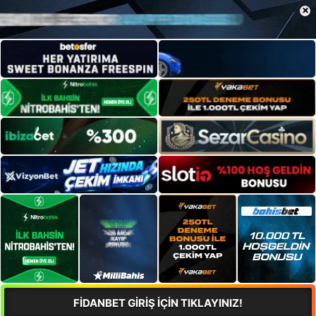
×
FİDANBET GİRİŞ İÇİN TIKLAYINIZ!