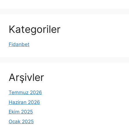
Kategoriler
Fidanbet
Arşivler
Temmuz 2026
Haziran 2026
Ekim 2025
Ocak 2025