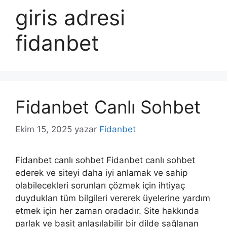
giris adresi
fidanbet
Fidanbet Canlı Sohbet
Ekim 15, 2025
yazar
Fidanbet
Fidanbet canlı sohbet Fidanbet canlı sohbet
ederek ve siteyi daha iyi anlamak ve sahip
olabilecekleri sorunları çözmek için ihtiyaç
duydukları tüm bilgileri vererek üyelerine yardım
etmek için her zaman oradadır. Site hakkında
parlak ve basit anlaşılabilir bir dilde sağlanan