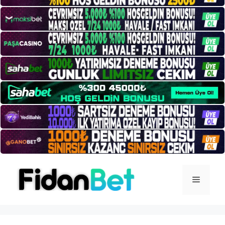
İçeriğe
atla
Menü