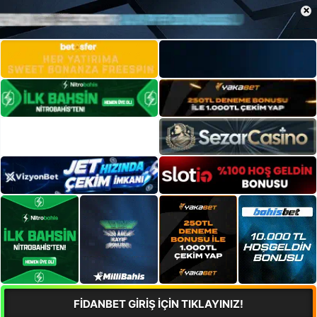
×
FİDANBET GİRİŞ İÇİN TIKLAYINIZ!