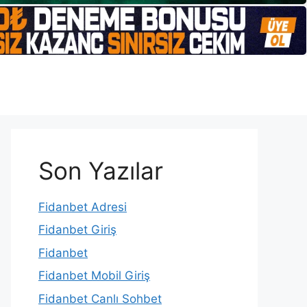
Son Yazılar
Fidanbet Adresi
Fidanbet Giriş
Fidanbet
Fidanbet Mobil Giriş
Fidanbet Canlı Sohbet