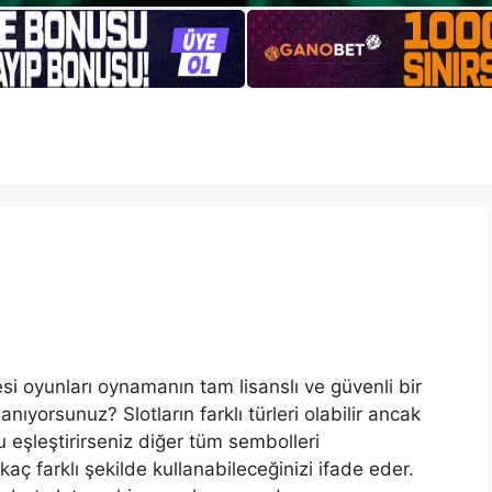
si oyunları oynamanın tam lisanslı ve güvenli bir
anıyorsunuz? Slotların farklı türleri olabilir ancak
otu eşleştirirseniz diğer tüm sembolleri
aç farklı şekilde kullanabileceğinizi ifade eder.